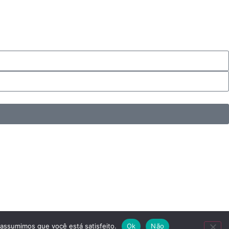
 assumimos que você está satisfeito.
Ok
Não