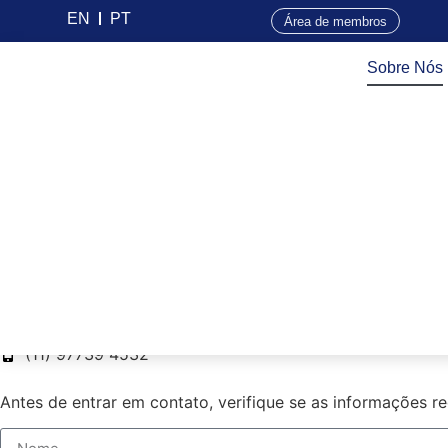
EN
PT
Área de membros
Sobre Nós
Área de Imprensa
Entre em contato com a ABVCA
indústria.
Anderson Guerreiro
anderson.guerreiro@novapr.com.br
(51) 99539 1212
Joyce Ishikawa
joyce.ishikawa@novapr.com.br
(11) 97739 4532
Antes de entrar em contato, verifique se as informações r