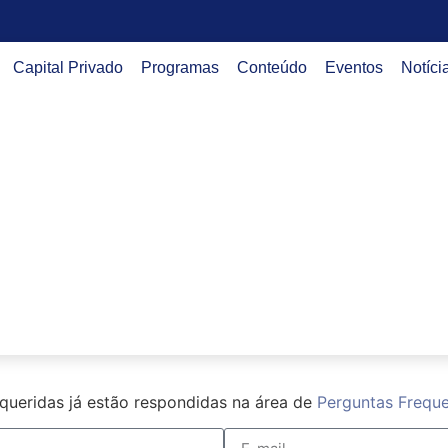
Capital Privado
Programas
Conteúdo
Eventos
Notíci
P para solicitações, entrevi
equeridas já estão respondidas na área de
Perguntas Frequ