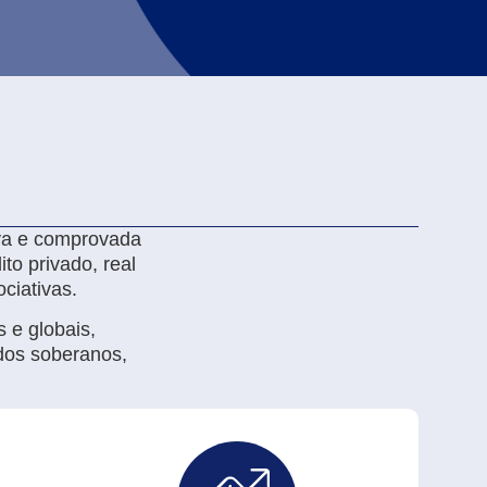
va e comprovada
dito privado, real
ciativas.
s e globais,
ndos soberanos,