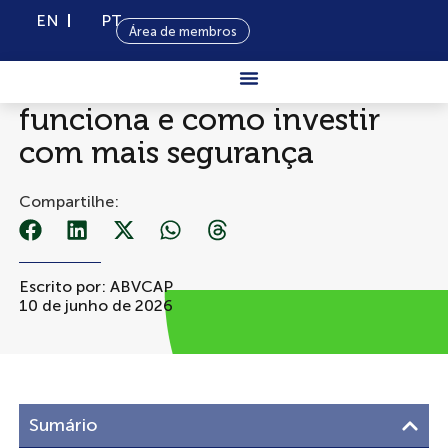
EN
PT
Área de membros
IPO na bolsa: o que é, como
funciona e como investir
Sobre Nós
com mais segurança
Capital
Privado
Compartilhe:
Programas
Conteúdo
Escrito por:
ABVCAP
10 de junho de 2026
Eventos
Notícias
Sumário