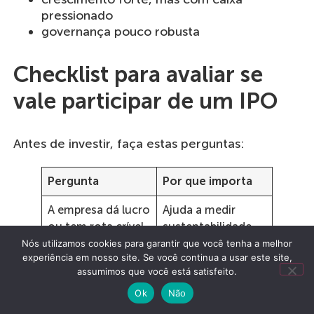
pressionado
governança pouco robusta
Checklist para avaliar se
vale participar de um IPO
Antes de investir, faça estas perguntas:
Pergunta
Por que importa
A empresa dá lucro
Ajuda a medir
ou tem rota crível
sustentabilidade
para lucrar?
do negócio
Nós utilizamos cookies para garantir que você tenha a melhor
experiência em nosso site. Se você continua a usar este site,
assumimos que você está satisfeito.
O dinheiro vai para
Mostra se a oferta
o caixa da
é primária ou mais
Ok
Não
empresa?
focada em saída