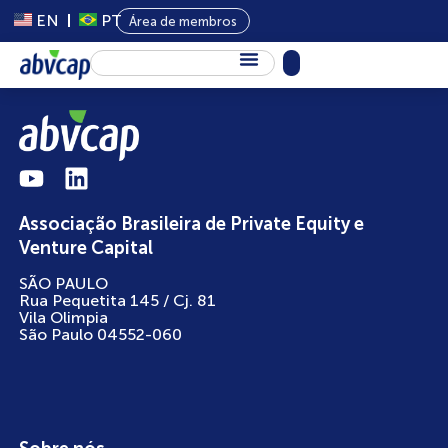
EN
PT
Área de membros
Sobre Nós
Capital Privado
Programas
Associação Brasileira de Private Equity e
Conteúdo
Venture Capital
Eventos
SÃO PAULO
Rua Pequetita 145 / Cj. 81
Notícias
Vila Olimpia
São Paulo 04552-060