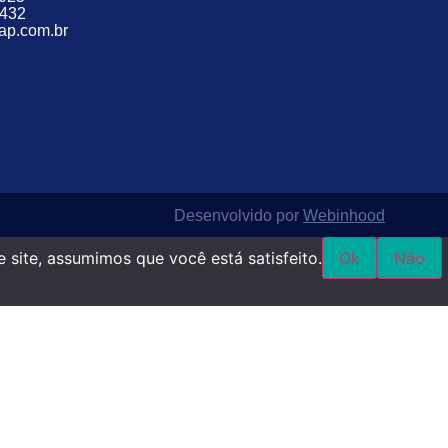
2432
p.com.br
Desenvolvido por
Webinhood
 site, assumimos que você está satisfeito.
Ok
Não