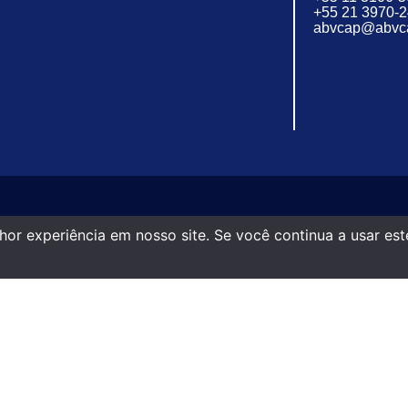
+55 21 3970-
abvcap@abvca
or experiência em nosso site. Se você continua a usar este