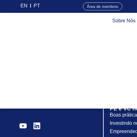
EN
PT
Área de membros
Sobre Nós
Sobre nós
A ABVCAP
Nossa histór
Nossos mem
Governança
Perguntas f
Imprensa
Fale conosc
PE e VC no
Boas prátic
Investindo n
Empreended