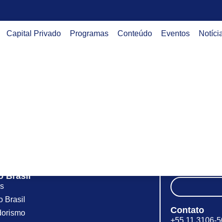
Capital Privado
Programas
Conteúdo
Eventos
Notíci
Nossos Programas
Assine noss
InBrazil
Fique por dent
novidades da
ia
ScaleUp InBrazil
Indústria.
bros
Contrate um Jovem
Publicações
requentes
Eventos
Estou de ac
o
Notícias
informativos
 Brasil
as
o Brasil
Contato
orismo
+55 11 3106-