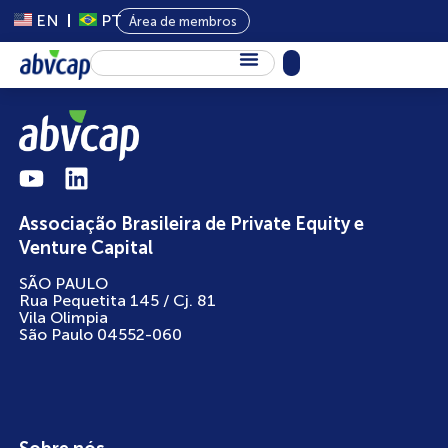
EN
PT
Área de membros
Sobre Nós
Capital Privado
Programas
Associação Brasileira de Private Equity e
Conteúdo
Venture Capital
Eventos
SÃO PAULO
Rua Pequetita 145 / Cj. 81
Notícias
Vila Olimpia
São Paulo 04552-060