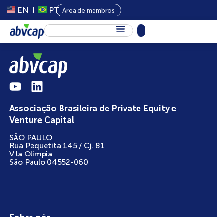
EN
PT
Área de membros
Sobre Nós
Capital Privado
Programas
Associação Brasileira de Private Equity e
Conteúdo
Venture Capital
Eventos
SÃO PAULO
Rua Pequetita 145 / Cj. 81
Notícias
Vila Olimpia
São Paulo 04552-060