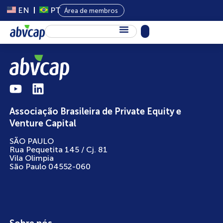
EN
PT
Área de membros
Sobre Nós
Capital Privado
Programas
Associação Brasileira de Private Equity e
Conteúdo
Venture Capital
Eventos
SÃO PAULO
Rua Pequetita 145 / Cj. 81
Notícias
Vila Olimpia
São Paulo 04552-060