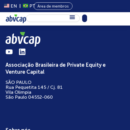
EN
PT
Área de membros
Sobre Nós
Capital Privado
Programas
Associação Brasileira de Private Equity e
Conteúdo
Venture Capital
Eventos
SÃO PAULO
Rua Pequetita 145 / Cj. 81
Notícias
Vila Olimpia
São Paulo 04552-060