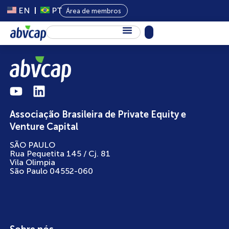
EN
PT
Área de membros
Sobre Nós
Capital Privado
Programas
Associação Brasileira de Private Equity e
Conteúdo
Venture Capital
Eventos
SÃO PAULO
Rua Pequetita 145 / Cj. 81
Notícias
Vila Olimpia
São Paulo 04552-060