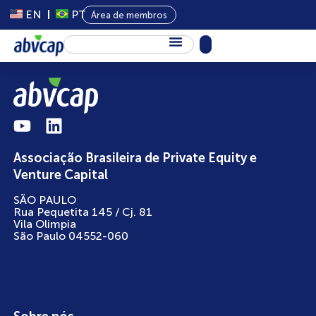
EN
PT
Área de membros
Sobre Nós
Capital Privado
Programas
Associação Brasileira de Private Equity e
Conteúdo
Venture Capital
Eventos
SÃO PAULO
Rua Pequetita 145 / Cj. 81
Notícias
Vila Olimpia
São Paulo 04552-060