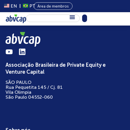
EN
PT
Área de membros
Sobre Nós
Capital Privado
Programas
Associação Brasileira de Private Equity e
Conteúdo
Venture Capital
Eventos
SÃO PAULO
Rua Pequetita 145 / Cj. 81
Notícias
Vila Olimpia
São Paulo 04552-060