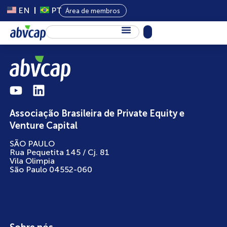
EN
PT
Área de membros
Sobre Nós
Capital Privado
Programas
Associação Brasileira de Private Equity e
Conteúdo
Venture Capital
Eventos
SÃO PAULO
Rua Pequetita 145 / Cj. 81
Notícias
Vila Olimpia
São Paulo 04552-060