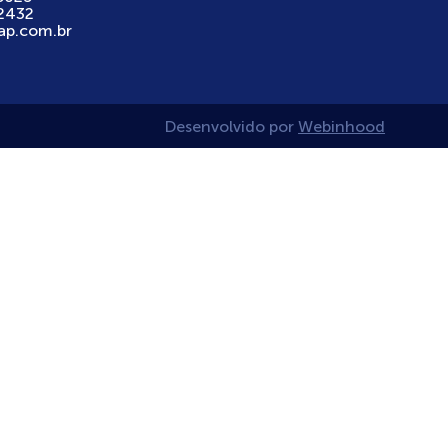
2432
ap.com.br
Desenvolvido por
Webinhood