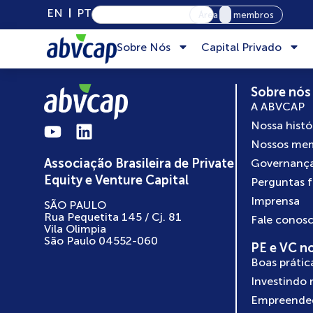
EN
PT
Área de membros
Sobre Nós
Capital Privado
Sobre nós
A ABVCAP
Nossa histó
Nossos me
Associação Brasileira de Private
Governanç
Equity e Venture Capital
Perguntas 
Imprensa
SÃO PAULO
Rua Pequetita 145 / Cj. 81
Fale conos
Vila Olimpia
São Paulo 04552-060
PE e VC no
Boas prátic
Investindo 
Empreende