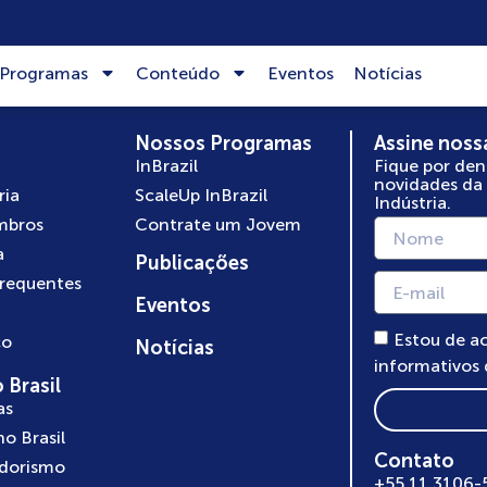
Programas
Conteúdo
Eventos
Notícias
Nossos Programas
Assine noss
InBrazil
Fique por den
novidades da
ria
ScaleUp InBrazil
Indústria.
mbros
Contrate um Jovem
a
Publicações
frequentes
Eventos
Estou de a
co
Notícias
informativos
 Brasil
as
no Brasil
Contato
dorismo
+55 11 3106-