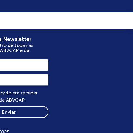
a Newsletter
tro de todas as
 ABVCAP e da
cordo em receber
 da ABVCAP
Enviar
5025