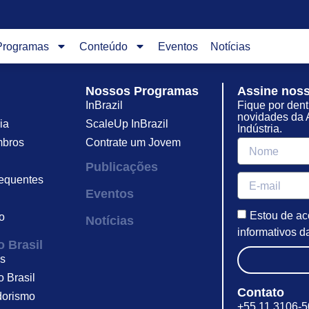
Programas
Conteúdo
Eventos
Notícias
Nossos Programas
Assine noss
InBrazil
Fique por dent
novidades da
ia
ScaleUp InBrazil
Indústria.
bros
Contrate um Jovem
Publicações
requentes
Eventos
Estou de ac
o
Notícias
informativos
 Brasil
as
o Brasil
Contato
orismo
+55 11 3106-