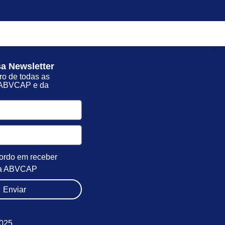
a Newsletter
ro de todas as
 ABVCAP e da
ordo em receber
 da ABVCAP
Enviar
5025