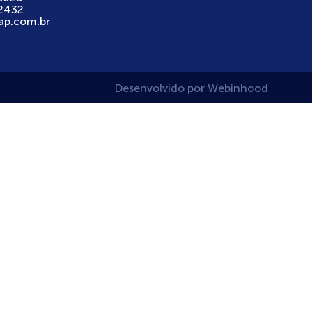
2432
ap.com.br
Desenvolvido por
Webinhood