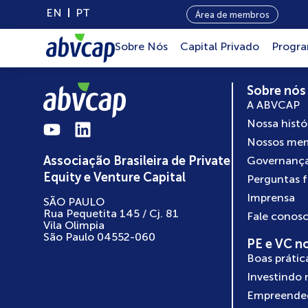
EN
PT
Área de membros
Sobre Nós
Capital Privado
Progr
Sobre nós
A ABVCAP
Nossa histó
Nossos me
Associação Brasileira de Private
Governanç
Equity e Venture Capital
Perguntas 
Imprensa
SÃO PAULO
Rua Pequetita 145 / Cj. 81
Fale conos
Vila Olimpia
São Paulo 04552-060
PE e VC no
Boas prátic
Investindo 
Empreende