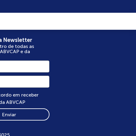
a Newsletter
tro de todas as
 ABVCAP e da
cordo em receber
 da ABVCAP
Enviar
5025