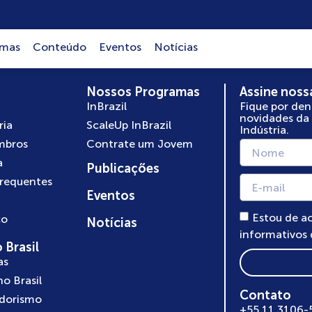
amas
Conteúdo
Eventos
Notícias
Nossos Programas
Assine noss
InBrazil
Fique por den
novidades da
ria
ScaleUp InBrazil
Indústria.
mbros
Contrate um Jovem
a
Publicações
frequentes
Eventos
Estou de a
co
Notícias
informativos
 Brasil
as
no Brasil
Contato
dorismo
+55 11 3106-