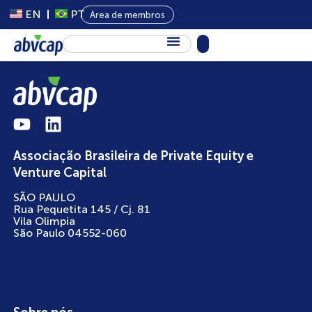
EN
PT
Área de membros
Sobre Nós
Capital Privado
Programas
Associação Brasileira de Private Equity e
Conteúdo
Venture Capital
Eventos
SÃO PAULO
Rua Pequetita 145 / Cj. 81
Notícias
Vila Olimpia
São Paulo 04552-060