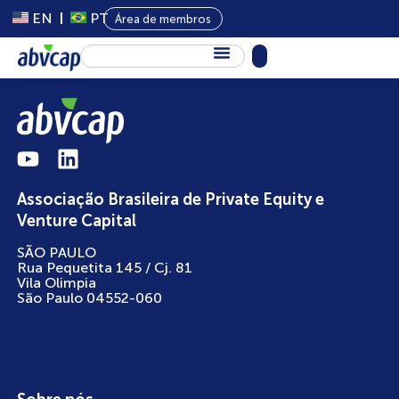
EN
PT
Área de membros
Sobre Nós
Capital Privado
Programas
Associação Brasileira de Private Equity e
Conteúdo
Venture Capital
Eventos
SÃO PAULO
Rua Pequetita 145 / Cj. 81
Notícias
Vila Olimpia
São Paulo 04552-060