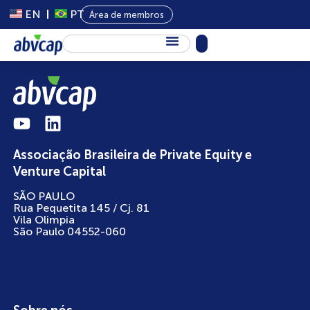
EN
PT
Área de membros
Sobre Nós
Capital Privado
Programas
Associação Brasileira de Private Equity e
Conteúdo
Venture Capital
Eventos
SÃO PAULO
Rua Pequetita 145 / Cj. 81
Notícias
Vila Olimpia
São Paulo 04552-060