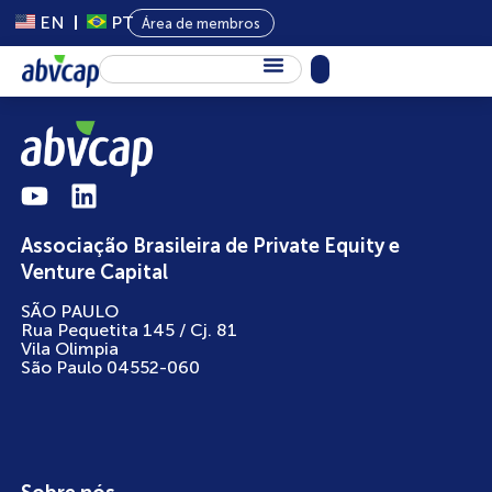
EN
PT
Área de membros
Sobre Nós
Capital Privado
Programas
Associação Brasileira de Private Equity e
Conteúdo
Venture Capital
Eventos
SÃO PAULO
Rua Pequetita 145 / Cj. 81
Notícias
Vila Olimpia
São Paulo 04552-060