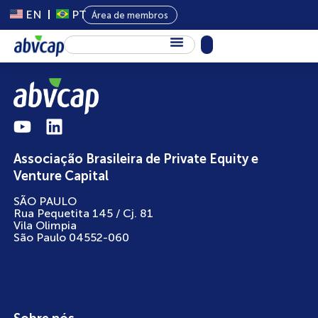
EN
PT
Área de membros
Sobre Nós
Capital Privado
Programas
Associação Brasileira de Private Equity e
Conteúdo
Venture Capital
Eventos
SÃO PAULO
Rua Pequetita 145 / Cj. 81
Notícias
Vila Olimpia
São Paulo 04552-060