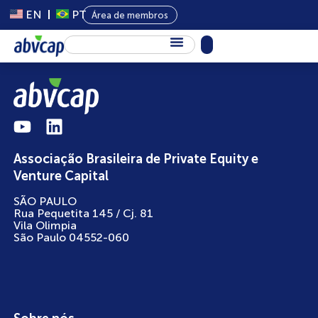
EN
PT
Área de membros
Sobre Nós
Capital Privado
Programas
Associação Brasileira de Private Equity e
Conteúdo
Venture Capital
Eventos
SÃO PAULO
Rua Pequetita 145 / Cj. 81
Notícias
Vila Olimpia
São Paulo 04552-060