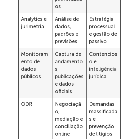
os
Analytics e
Análise de
Estratégia
jurimetria
dados,
processual
padrões e
e gestão de
previsões
passivo
Monitoram
Captura de
Contencios
ento de
andamento
o e
dados
s,
inteligência
públicos
publicações
jurídica
e dados
oficiais
ODR
Negociaçã
Demandas
o,
massificada
mediação e
s e
conciliação
prevenção
online
de litígios