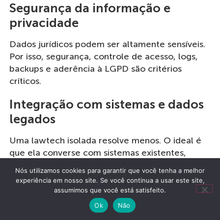
Segurança da informação e
privacidade
Dados jurídicos podem ser altamente sensíveis.
Por isso, segurança, controle de acesso, logs,
backups e aderência à LGPD são critérios
críticos.
Integração com sistemas e dados
legados
Uma lawtech isolada resolve menos. O ideal é
que ela converse com sistemas existentes,
reduza retrabalho e permita migração segura
Nós utilizamos cookies para garantir que você tenha a melhor
de dados.
experiência em nosso site. Se você continua a usar este site,
assumimos que você está satisfeito.
Como escolher a melhor
Ok
Não