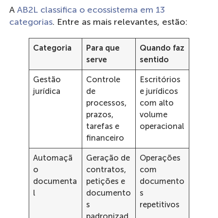
A
AB2L classifica o ecossistema em 13
categorias
. Entre as mais relevantes, estão:
Categoria
Para que
Quando faz
serve
sentido
Gestão
Controle
Escritórios
jurídica
de
e jurídicos
processos,
com alto
prazos,
volume
tarefas e
operacional
financeiro
Automaçã
Geração de
Operações
o
contratos,
com
documenta
petições e
documento
l
documento
s
s
repetitivos
padronizad