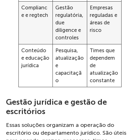
Complianc
Gestão
Empresas
e e regtech
regulatória,
reguladas e
due
áreas de
diligence e
risco
controles
Conteúdo
Pesquisa,
Times que
e educação
atualização
dependem
jurídica
e
de
capacitaçã
atualização
o
constante
Gestão jurídica e gestão de
escritórios
Essas soluções organizam a operação do
escritório ou departamento jurídico. São úteis