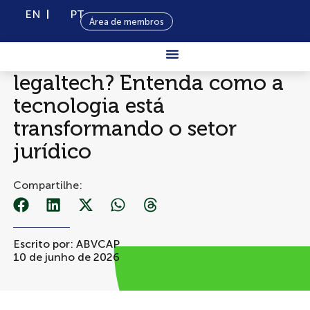
EN
PT
Área de membros
O que é lawtech ou
legaltech? Entenda como a
Sobre Nós
tecnologia está
Capital
transformando o setor
Privado
jurídico
Programas
Compartilhe:
Conteúdo
Eventos
Notícias
Escrito por:
ABVCAP
10 de junho de 2026