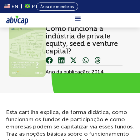
EN
PT
Área de membros
Como funciona a
Sobre Nós
indústria de private
equity, seed e venture
Capital
capital?
Privado
Programas
Ano da publicação: 2014
Conteúdo
Eventos
Notícias
Esta cartilha explica, de forma didática, como
funcionam os fundos de participação e como
empresas podem se capitalizar via esses fundos.
Traz as noções básicas sobre o funcionamento