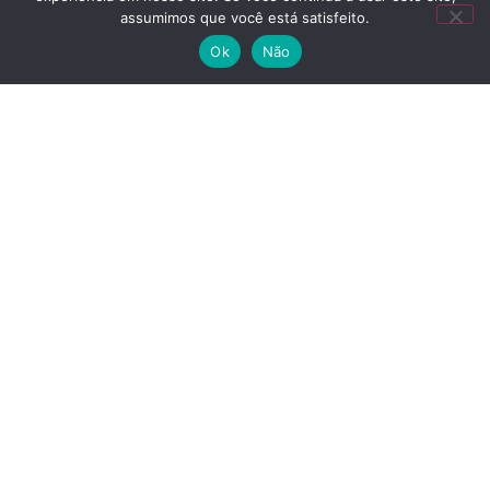
Empreendedorismo
assumimos que você está satisfeito.
Ok
Não
Nossos Programas
InBrazil
ScaleUp InBrazil
Contrate um Jovem
Publicações
Eventos
Notícias
Assine nossa Newsletter
Fique por dentro de todas as novidades da ABVCAP e
da Indústria.