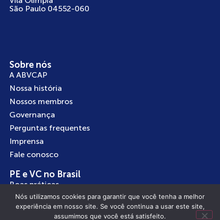
Vila Olimpia
São Paulo 04552-060
Sobre nós
A ABVCAP
Nossa história
Nossos membros
Governança
Perguntas frequentes
Imprensa
Fale conosco
PE e VC no Brasil
Boas práticas
Nós utilizamos cookies para garantir que você tenha a melhor
Investindo no Brasil
experiência em nosso site. Se você continua a usar este site,
Empreendedorismo
assumimos que você está satisfeito.