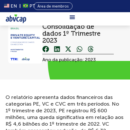
EN
PT
Área de membros
Consolidação de
Sobre Nós
dados 1º Trimestre
2023
Capital Privado
Programas
Ano da publicação: 2023
Conteúdo
Eventos
Notícias
O relatório apresenta dados financeiros das
categorias PE, VC e CVC em três períodos. No
1º trimestre de 2023, PE registrou R$ 600
milhões, uma queda significativa em relação aos
R$ 4,6 bilhões do 1º trimestre de 2022. VC