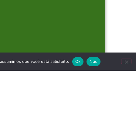
 assumimos que você está satisfeito.
Ok
Não