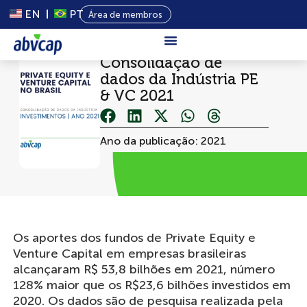
EN
PT
Área de membros
Consolidação de
Sobre Nós
dados da Indústria PE
& VC 2021
Capital
Privado
Ano da publicação: 2021
Programas
Conteúdo
Eventos
Notícias
Os aportes dos fundos de Private Equity e
Venture Capital em empresas brasileiras
alcançaram R$ 53,8 bilhões em 2021, número
128% maior que os R$23,6 bilhões investidos em
2020. Os dados são de pesquisa realizada pela