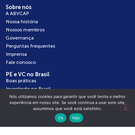
Sobre nós
A ABVCAP
Nossa história
Nossos membros
Governança
Perguntas frequentes
Imprensa
Fale conosco
PE e VC no Brasil
Boas práticas
Investindo no Brasil
Nós utilizamos cookies para garantir que você tenha a melhor
Empreendedorismo
experiência em nosso site. Se você continua a usar este site,
assumimos que você está satisfeito.
Ok
Não
Nossos Programas
InBrazil