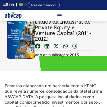
EN
PT
Área de membros
Dados da Indústria de
Sobre Nós
Private Equity e
Venture Capital (2011-
Capital
2012)
Privado
Programas
Ano da publicação: 2013
Conteúdo
Eventos
Notícias
Pesquisa elaborada em parceria com a KPMG
que revela números consolidados da plataforma
ABVCAP DATA. A pesquisa inclui dados como
capital comprometido, investimentos por setor,