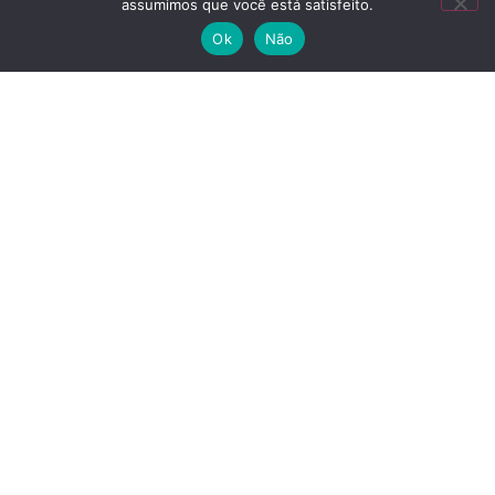
assumimos que você está satisfeito.
Ok
Não
Nossos Programas
InBrazil
ScaleUp InBrazil
Contrate um Jovem
Publicações
Eventos
Notícias
Assine nossa Newsletter
Fique por dentro de todas as novidades da ABVCAP e
da Indústria.