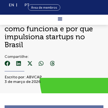
EN
PT
Área de membros
Venture capital: o que é,
como funciona e por que
Sobre Nós
impulsiona startups no
Capital
Brasil
Privado
Programas
Compartilhe:
Conteúdo
Eventos
Escrito por:
ABVCAP
3 de março de 2026
Notícias