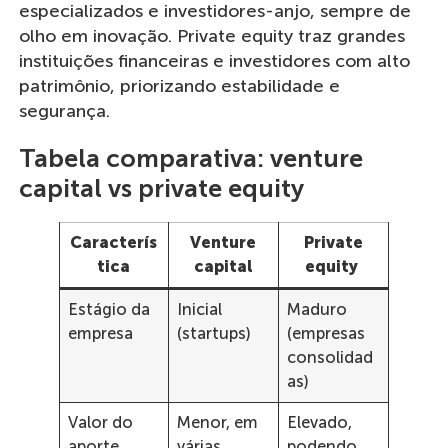
especializados e investidores-anjo, sempre de
olho em inovação. Private equity traz grandes
instituições financeiras e investidores com alto
patrimônio, priorizando estabilidade e
segurança.
Tabela comparativa: venture
capital vs private equity
Caracterís
Venture
Private
tica
capital
equity
Estágio da
Inicial
Maduro
empresa
(startups)
(empresas
consolidad
as)
Valor do
Menor, em
Elevado,
aporte
várias
podendo