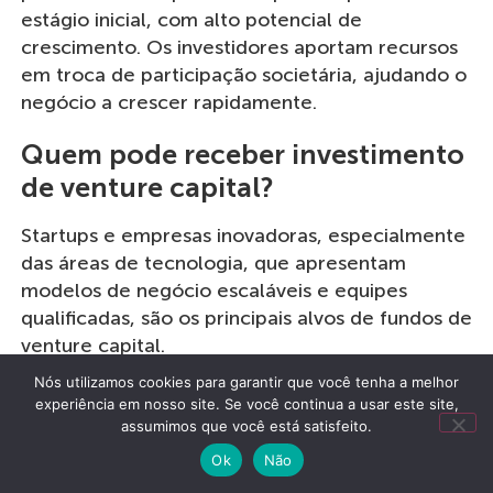
estágio inicial, com alto potencial de
crescimento. Os investidores aportam recursos
em troca de participação societária, ajudando o
negócio a crescer rapidamente.
Quem pode receber investimento
de venture capital?
Startups e empresas inovadoras, especialmente
das áreas de tecnologia, que apresentam
modelos de negócio escaláveis e equipes
qualificadas, são os principais alvos de fundos de
venture capital.
Nós utilizamos cookies para garantir que você tenha a melhor
Como funciona o processo de
experiência em nosso site. Se você continua a usar este site,
seleção de startups para
assumimos que você está satisfeito.
investimento?
Ok
Não