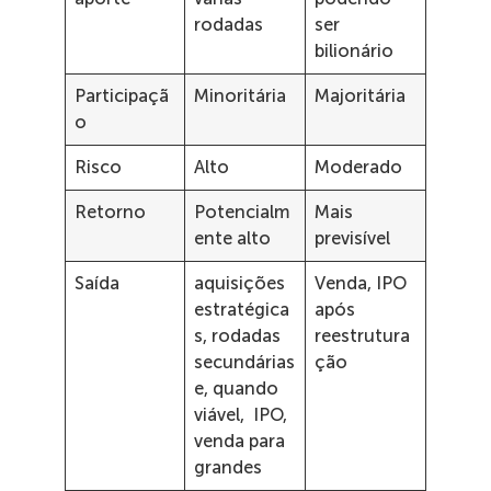
rodadas
ser
bilionário
Participaçã
Minoritária
Majoritária
o
Risco
Alto
Moderado
Retorno
Potencialm
Mais
ente alto
previsível
Saída
aquisições
Venda, IPO
estratégica
após
s, rodadas
reestrutura
secundárias
ção
e, quando
viável, IPO,
venda para
grandes