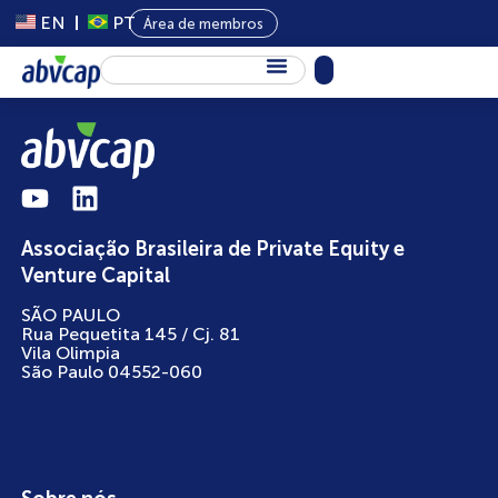
EN
PT
Área de membros
Sobre Nós
Capital Privado
Programas
Associação Brasileira de Private Equity e
Conteúdo
Venture Capital
Eventos
SÃO PAULO
Rua Pequetita 145 / Cj. 81
Notícias
Vila Olimpia
São Paulo 04552-060