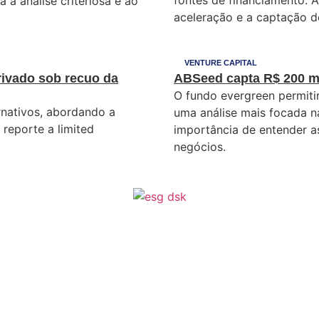
fontes de financiamento. A
 à análise criteriosa e ao
aceleração e a captação d
VENTURE CAPITAL
ivado sob recuo da
ABSeed capta R$ 200 mi
O fundo evergreen permiti
rnativos, abordando a
uma análise mais focada n
reporte a limited
importância de entender 
negócios.