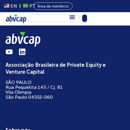
EN
PT
Área de membros
Sobre Nós
Capital Privado
Programas
Associação Brasileira de Private Equity e
Conteúdo
Venture Capital
Eventos
SÃO PAULO
Rua Pequetita 145 / Cj. 81
Notícias
Vila Olimpia
São Paulo 04552-060