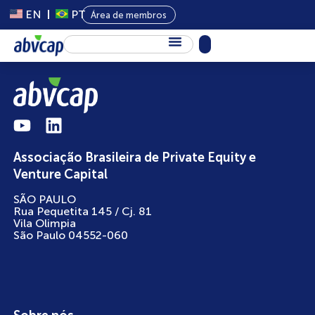
EN
PT
Área de membros
Sobre Nós
Capital Privado
Programas
Associação Brasileira de Private Equity e
Conteúdo
Venture Capital
Eventos
SÃO PAULO
Rua Pequetita 145 / Cj. 81
Notícias
Vila Olimpia
São Paulo 04552-060