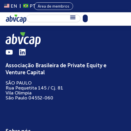
EN
PT
Área de membros
Sobre Nós
Capital Privado
Programas
Associação Brasileira de Private Equity e
Conteúdo
Venture Capital
Eventos
SÃO PAULO
Rua Pequetita 145 / Cj. 81
Notícias
Vila Olimpia
São Paulo 04552-060