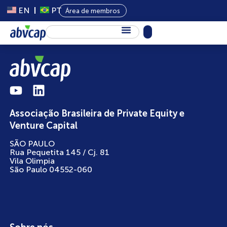
EN
PT
Área de membros
Sobre Nós
Capital Privado
Programas
Associação Brasileira de Private Equity e
Conteúdo
Venture Capital
Eventos
SÃO PAULO
Rua Pequetita 145 / Cj. 81
Notícias
Vila Olimpia
São Paulo 04552-060