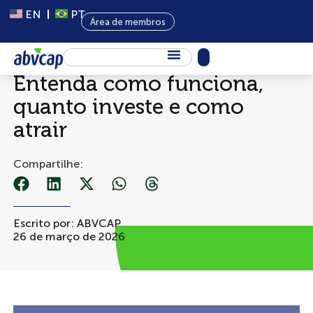
EN
PT
Área de membros
O que é investidor anjo?
Entenda como funciona,
Sobre Nós
quanto investe e como
Capital Privado
atrair
Programas
Compartilhe:
Conteúdo
Eventos
Escrito por:
ABVCAP
Notícias
26 de março de 2026