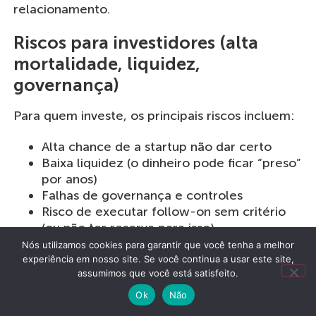
relacionamento.
Riscos para investidores (alta
mortalidade, liquidez,
governança)
Para quem investe, os principais riscos incluem:
Alta chance de a startup não dar certo
Baixa liquidez (o dinheiro pode ficar “preso”
por anos)
Falhas de governança e controles
Risco de executar follow-on sem critério
(ou não ter reserva para isso)
Nós utilizamos cookies para garantir que você tenha a melhor
O investimento-anjo costuma fazer mais sentido
experiência em nosso site. Se você continua a usar este site,
assumimos que você está satisfeito.
como estratégia de portfólio, não como aposta
única.
Ok
Não