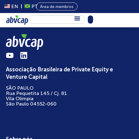
EN
PT
Área de membros
Sobre Nós
Capital Privado
Programas
Associação Brasileira de Private Equity e
Conteúdo
Venture Capital
Eventos
SÃO PAULO
Rua Pequetita 145 / Cj. 81
Notícias
Vila Olimpia
São Paulo 04552-060