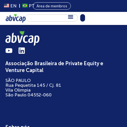
EN
PT
Área de membros
Sobre Nós
Capital Privado
Programas
Associação Brasileira de Private Equity e
Conteúdo
Venture Capital
Eventos
SÃO PAULO
Rua Pequetita 145 / Cj. 81
Notícias
Vila Olimpia
São Paulo 04552-060