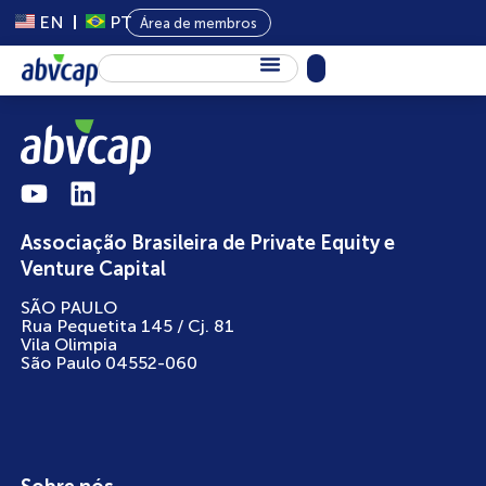
EN
PT
Área de membros
Sobre Nós
Capital Privado
Programas
Associação Brasileira de Private Equity e
Conteúdo
Venture Capital
Eventos
SÃO PAULO
Rua Pequetita 145 / Cj. 81
Notícias
Vila Olimpia
São Paulo 04552-060