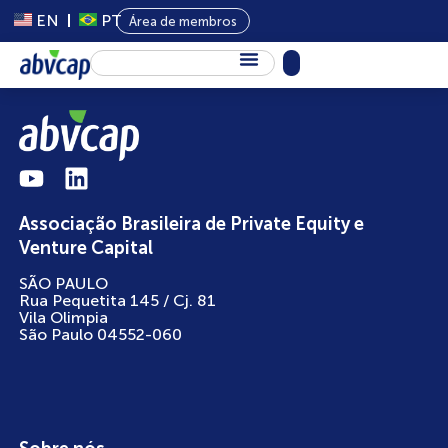
EN
PT
Área de membros
Sobre Nós
Capital Privado
Programas
Associação Brasileira de Private Equity e
Conteúdo
Venture Capital
Eventos
SÃO PAULO
Rua Pequetita 145 / Cj. 81
Notícias
Vila Olimpia
São Paulo 04552-060