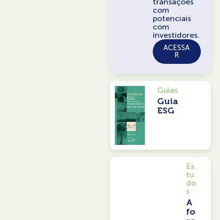
transações
com
potenciais
com
investidores.
ACESSA
R
Guias
Guia
ESG
Es
tu
do
s
A
fo