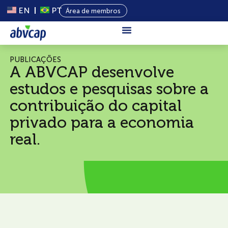
EN
PT
Área de membros
Sobre Nós
PUBLICAÇÕES
A ABVCAP desenvolve
Capital
estudos e pesquisas sobre a
Privado
contribuição do capital
Programas
privado para a economia
Conteúdo
real.
Eventos
Notícias