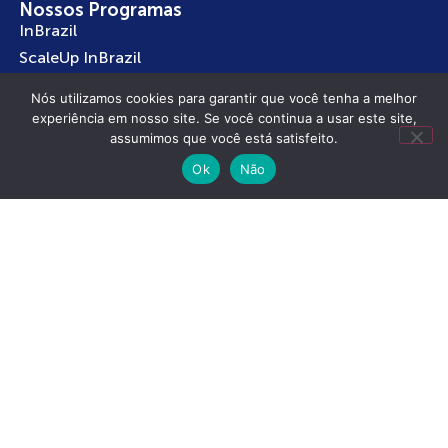
Nossos Programas
InBrazil
ScaleUp InBrazil
Contrate um Jovem
Nós utilizamos cookies para garantir que você tenha a melhor
Publicações
experiência em nosso site. Se você continua a usar este site,
Eventos
assumimos que você está satisfeito.
Notícias
Ok
Não
Assine nossa Newsletter
Fique por dentro de todas as novidades da ABVCAP e
da Indústria.
Estou de acordo em receber informativos da
ABVCAP