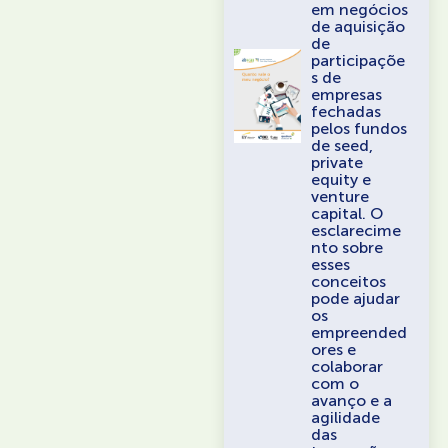
em negócios
de aquisição
de
participaçõe
s de
empresas
fechadas
pelos fundos
de seed,
private
equity e
venture
capital. O
esclarecime
nto sobre
esses
conceitos
pode ajudar
os
empreended
ores e
colaborar
com o
avanço e a
agilidade
das