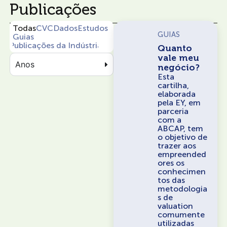
Publicações
Todas
CVC
Dados
Estudos
GUIAS
Guias
Publicações da Indústria
Quanto
vale meu
Anos
negócio?
Esta
cartilha,
elaborada
pela EY, em
parceria
com a
ABCAP, tem
o objetivo de
trazer aos
empreended
ores os
conhecimen
tos das
metodologia
s de
valuation
comumente
utilizadas